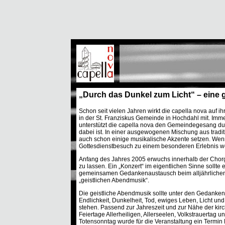
„Durch das Dunkel zum Licht“ – eine 
Schon seit vielen Jahren wirkt die capella nova auf i
in der St. Franziskus Gemeinde in Hochdahl mit. Imm
unterstützt die capella nova den Gemeindegesang durc
dabei ist. In einer ausgewogenen Mischung aus tradi
auch schon einige musikalische Akzente setzen. Wenn
Gottesdienstbesuch zu einem besonderen Erlebnis w
Anfang des Jahres 2005 erwuchs innerhalb der Chor
zu lassen. Ein „Konzert“ im eigentlichen Sinne sollte 
gemeinsamen Gedankenaustausch beim alljährlichen
„geistlichen Abendmusik“.
Die geistliche Abendmusik sollte unter den Gedanken
Endlichkeit, Dunkelheit, Tod, ewiges Leben, Licht un
stehen. Passend zur Jahreszeit und zur Nähe der kirc
Feiertage Allerheiligen, Allerseelen, Volkstrauertag u
Totensonntag wurde für die Veranstaltung ein Termin