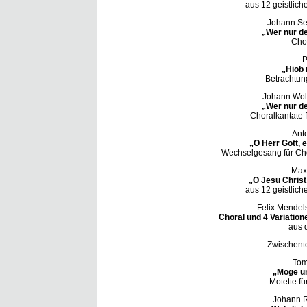
aus 12 geistliche
Johann Se
„Wer nur de
Chor
P
„Hiob 
Betrachtung
Johann Wol
„Wer nur de
Choralkantate f
Ant
„O Herr Gott, 
Wechselgesang für Chor
Max
„O Jesu Christ,
aus 12 geistliche
Felix Mendel
Choral und 4 Variatio
aus 
-------- Zwischente
Tom
„Möge un
Motette fü
Johann R