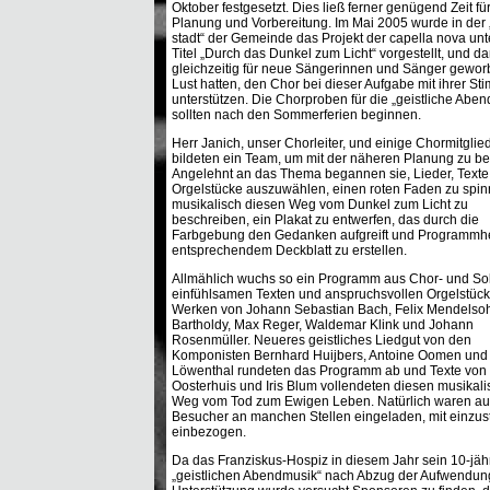
Oktober festgesetzt. Dies ließ ferner genügend Zeit für
Planung und Vorbereitung. Im Mai 2005 wurde in der
stadt“ der Gemeinde das Projekt der capella nova un
Titel „Durch das Dunkel zum Licht“ vorgestellt, und d
gleichzeitig für neue Sängerinnen und Sänger gewor
Lust hatten, den Chor bei dieser Aufgabe mit ihrer St
unterstützen. Die Chorproben für die „geistliche Abe
sollten nach den Sommerferien beginnen.
Herr Janich, unser Chorleiter, und einige Chormitglie
bildeten ein Team, um mit der näheren Planung zu b
Angelehnt an das Thema begannen sie, Lieder, Texte
Orgelstücke auszuwählen, einen roten Faden zu spi
musikalisch diesen Weg vom Dunkel zum Licht zu
beschreiben, ein Plakat zu entwerfen, das durch die
Farbgebung den Gedanken aufgreift und Programmhe
entsprechendem Deckblatt zu erstellen.
Allmählich wuchs so ein Programm aus Chor- und So
einfühlsamen Texten und anspruchsvollen Orgelstück
Werken von Johann Sebastian Bach, Felix Mendelso
Bartholdy, Max Reger, Waldemar Klink und Johann
Rosenmüller. Neueres geistliches Liedgut von den
Komponisten Bernhard Huijbers, Antoine Oomen und
Löwenthal rundeten das Programm ab und Texte von
Oosterhuis und Iris Blum vollendeten diesen musikal
Weg vom Tod zum Ewigen Leben. Natürlich waren au
Besucher an manchen Stellen eingeladen, mit einzus
einbezogen.
Da das Franziskus-Hospiz in diesem Jahr sein 10-jähr
„geistlichen Abendmusik“ nach Abzug der Aufwendung