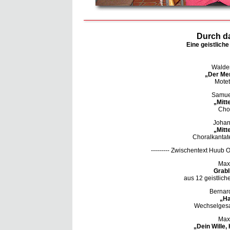
Durch d
Eine geistlich
Waldem
„Der Men
Motet
Samuel
„Mitt
Chor
Johan
„Mitt
Choralkantate
--------- Zwischentext Huub O
Max
Grabl
aus 12 geistliche
Bernar
„Ha
Wechselgesan
Max
„Dein Wille,