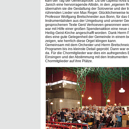
kam der Tag der Generalprobe. Da die capella nova da
Janich eine hervorragende Altistin, in den „eigenen 
übernahm sie die Gestaltung der Soloverse und der t
rührenden Lieder von Max Reger. Glücklicherweise ko
Professor Wolfgang Bretschneider aus Bonn, für das 
Instrumentalisten aus der Umgebung und unserer Ge
gesprochenen Texte Gerd Verhoeven gewonnen werde
war mit Hilfe einer großen Spendenaktion eine neue di
Heilig-Geist-Kirche angeschafft worden. Dank Herrn P
dies eine gute Gelegenheit der Gemeinde in einem
zeigen, wie herrlich diese Orgel klingen kann.
Gemeinsam mit dem Orchester und Herrn Bretschnei
Programm bis ins kleinste Detail geprobt. Dann war e
da. Für die Chormitglieder war dies ein aufregendes
Einsingen und der Abstimmung mit den Instrumenten s
Chormitglieder auf ihre Plätze.