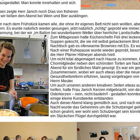
ausgestattet. Man konnte innehalten und sich
n zeigte Herr Janich noch Dias von früheren
wir ließen den Abend bei Wein und Bier ausklingen.
nach dem Frühstück kamen alle, die ohne ihr eigenes Bett nicht sein wollten, ab
rn. Es wurde natürlich wieder gesungen, jetzt natürlich „richtig“ geprobt wie immer
nnung, bei der wir „im Ballon bei wunderbarem Wetter über herrliche Landschaft
Zum Mittagessen hatte Küchenchefin Feli drei leckere,
Suppen gekocht, die sie mit selbst gebackenem Brot 
Nachtisch gab es ofenwarme Brownies mit Eis. Es war 
Nach einer Ruhepause wurde wieder geprobt, besond
die Herr Pfarrer Hitmeyer abends hielt.
Um nicht total abgemagert nach Hause zu kommen, h
Chormitglieder neben den schönsten Torten am Nac
Abend für ein fürstliches Mahl gesorgt. Es war ein g
Zusammensein, wobei wir auch etwas über die neue
Gesundheitsreform erfuhren, launig vorgetragen vo
Herrn Meuter.
Um auch unseren anderen kreativen Seiten etwas au
helfen, hatte Frau Janich Kerzen mitgebracht, von d
Osterkerzen – nein, nicht basteln!! - gestalten konnten
einige kleine Kunstwerke entstanden.
Auch dieser Abend klang gemütlich aus, und nach e
Nacht wurde das Geheimnis um die Schutzengel gelü
schon geahnt, wer wohl sein Schutzengel sein könnt
ein Stückchen Flügel durchgeblitzt war
.