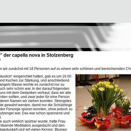
er capella nova in Stolzenberg
0
n wir zunächst mit 18 Personen auf zu einem sehr schönen und bereichernden C
uslich“ eingerichtet hatten, gab es um 16.00
 und Kuchen zur Stärkung, und anschließend
ngels Masse reichte es zunächst nur zu
ch sehr schön war. In der darauf folgenden
uns mit dem Gedanken vertraut, dass wir alle
den sollten, und zwar jeder für eine Person
 deren Namen wir ziehen konnten. Strengstes
te gewahrt werden, damit nur die Schützlinge
n der Fürsorge spüren konnten, ohne jedoch zu
hutzengel war. Das war schon spannend und
.
 auch wirklich spürbar wurde, hatte Frau
ohltuende Meditation ausgedacht und den
gedunkelt und mit vielen Kerzen, Blumen,