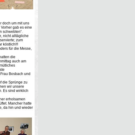
er doch um mit uns
. Vorher gab es eine
en schwebten“.
 nicht alltägliche
servierte; zum
köstlich!!!
ers für die Messe,
atten die
hmittag auch am
emütliches
ste
n Frau Bosbach und
f die Sprünge zu
enen wir unsere
. Es sind wirklich
iner erholsamen
ftet. Mancher hatte
e, da hin und wieder