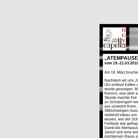
„ATEMPAUSE“ d
vom 19.-21.03.201
Am 19. März brache
Nachdem wir uns „hä
Uhr erstmal Kaffee
wurde gesungen. Ma
Kanons, was aber au
Stunde machte Feli 
zu Schutzengeln wer
aus unserem Kreis,
Stillschweigen muss
vielleicht etwas vo
wissen, wer der Sc
Fantasie war gefragt
Damit die Atempause
Janich sich eine w
nüchternen Raum ab