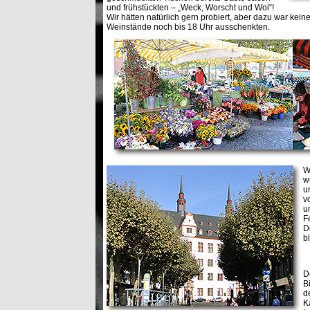
und frühstückten – „Weck, Worscht und Woi“!
Wir hätten natürlich gern probiert, aber dazu war kein
Weinstände noch bis 18 Uhr ausschenkten.
W
w
u
v
u
F
D
b
D
B
d
K