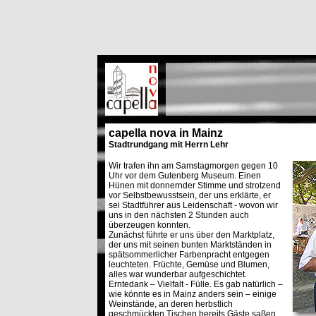
capella nova in Mainz
Stadtrundgang mit Herrn Lehr
Wir trafen ihn am Samstagmorgen gegen 10
Uhr vor dem Gutenberg Museum. Einen
Hünen mit donnernder Stimme und strotzend
vor Selbstbewusstsein, der uns erklärte, er
sei Stadtführer aus Leidenschaft - wovon wir
uns in den nächsten 2 Stunden auch
überzeugen konnten.
Zunächst führte er uns über den Marktplatz,
der uns mit seinen bunten Marktständen in
spätsommerlicher Farbenpracht entgegen
leuchteten. Früchte, Gemüse und Blumen,
alles war wunderbar aufgeschichtet.
Erntedank – Vielfalt - Fülle. Es gab natürlich –
wie könnte es in Mainz anders sein – einige
Weinstände, an deren herbstlich
geschmückten Tischen bereits Gäste saßen