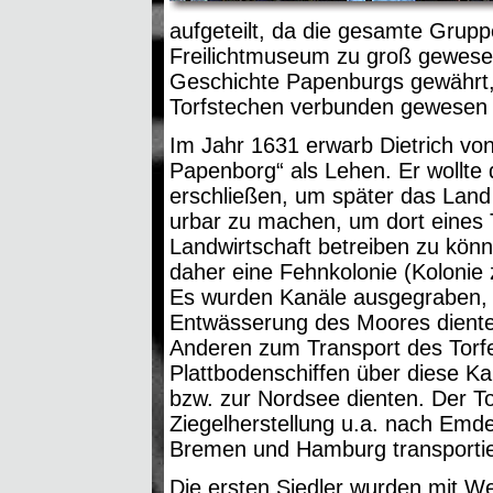
aufgeteilt, da die gesamte Grupp
Freilichtmuseum zu groß gewesen 
Geschichte Papenburgs gewährt
Torfstechen verbunden gewesen i
Im Jahr 1631 erwarb Dietrich vo
Papenborg“ als Lehen. Er wollte 
erschließen, um später das Land
urbar zu machen, um dort eines
Landwirtschaft betreiben zu kön
daher eine Fehnkolonie (Kolonie
Es wurden Kanäle ausgegraben, d
Entwässerung des Moores dient
Anderen zum Transport des Torf
Plattbodenschiffen über diese K
bzw. zur Nordsee dienten. Der To
Ziegelherstellung u.a. nach Emd
Bremen und Hamburg transportie
Die ersten Siedler wurden mit W